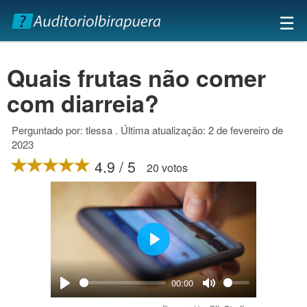
×
☰
Quais frutas não comer
com diarreia?
Perguntado por: tlessa . Última atualização: 2 de fevereiro de
2023
4.9 / 5
20 votos
Play
00:00
Play
Mute