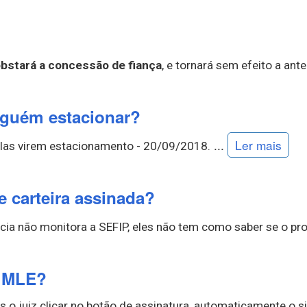
obstará a concessão de fiança
, e tornará sem efeito a an
nguém estacionar?
...
Ler mais
 elas virem estacionamento - 20/09/2018.
e carteira assinada?
licia não monitora a SEFIP, eles não tem como saber se o 
o MLE?
s o juiz clicar no botão de assinatura, automaticamente o si