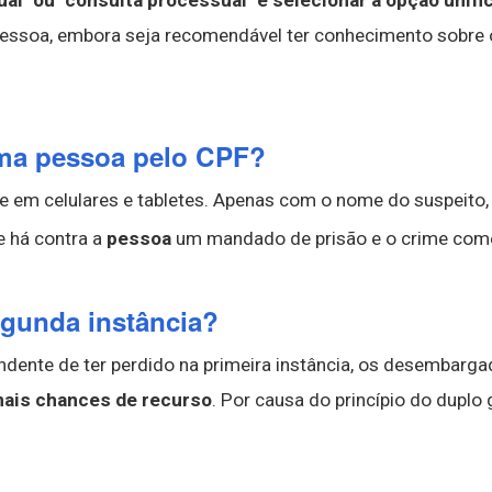
'' ou ''consulta processual'' e selecionar a opção unifi
ssoa, embora seja recomendável ter conhecimento sobre 
uma pessoa pelo CPF?
nte em celulares e tabletes. Apenas com o nome do suspeit
e há contra a
pessoa
um mandado de prisão e o crime come
egunda instância?
dente de ter perdido na primeira instância, os desembargado
 mais chances de recurso
. Por causa do princípio do duplo 