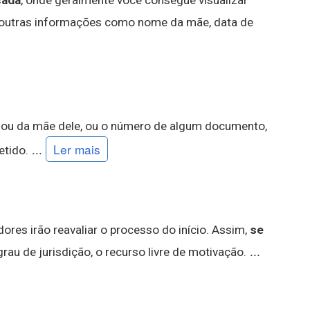
cada
, onde geralmente você consegue visualizar
outras informações como nome da mãe, data de
o, ou da mãe dele, ou o número de algum documento,
...
Ler mais
tido.
res irão reavaliar o processo do início. Assim,
se
...
grau de jurisdição, o recurso livre de motivação.