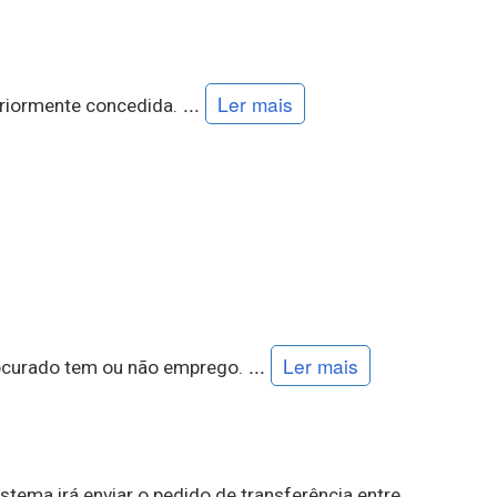
...
Ler mais
teriormente concedida.
...
Ler mais
procurado tem ou não emprego.
stema irá enviar o pedido de transferência entre