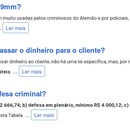
e 9mm?
ém muito usadas pelos criminosos do Alemão e por policiais,
..
Ler mais
ssar o dinheiro para o cliente?
r dinheiro ao cliente, não há uma lei específica, mas, por 
...
Ler mais
úteis
.
esa criminal?
2.666,74;
b) defesa em plenário, mínimo R$ 4.000,12;
c)
...
Ler mais
sta Tabela.