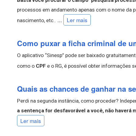
Basta você procurar o campo ''pesquisa processual
processos em andamento apenas com o nome da pe
...
Ler mais
nascimento, etc..
Como puxar a ficha criminal de 
O aplicativo “Sinesp” pode ser baixado gratuitame
como o
CPF
e o RG, é possível obter informações s
Quais as chances de ganhar na s
Perdi na segunda instância, como proceder? Indepen
a sentença for desfavorável a você, não haverá
Ler mais